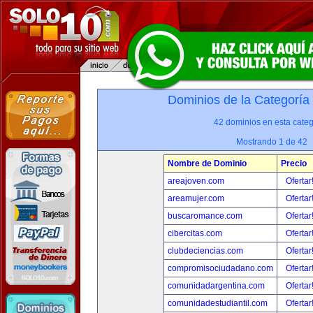
Dominios de la Categoría
42 dominios en esta categ
Mostrando 1 de 42
Nombre de Dominio
Precio
areajoven.com
Ofertar
areamujer.com
Ofertar
buscaromance.com
Ofertar
cibercitas.com
Ofertar
clubdeciencias.com
Ofertar
compromisociudadano.com
Ofertar
comunidadargentina.com
Ofertar
comunidadestudiantil.com
Ofertar