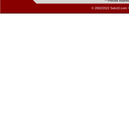
** Precios expre
© 2002/2022 Solo10.com