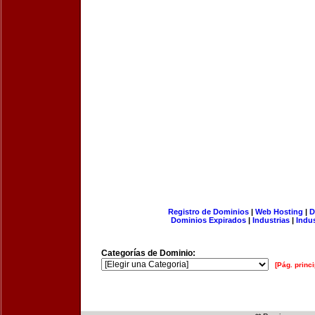
Registro de Dominios
|
Web Hosting
|
D
Dominios Expirados
|
Industrias
|
Indu
Categorías de Dominio:
[Pág. princi