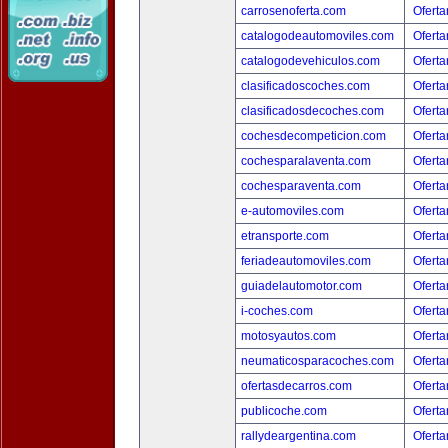
carrosenoferta.com
Oferta
catalogodeautomoviles.com
Oferta
catalogodevehiculos.com
Oferta
clasificadoscoches.com
Oferta
clasificadosdecoches.com
Oferta
cochesdecompeticion.com
Oferta
cochesparalaventa.com
Oferta
cochesparaventa.com
Oferta
e-automoviles.com
Oferta
etransporte.com
Oferta
feriadeautomoviles.com
Oferta
guiadelautomotor.com
Oferta
i-coches.com
Oferta
motosyautos.com
Oferta
neumaticosparacoches.com
Oferta
ofertasdecarros.com
Oferta
publicoche.com
Oferta
rallydeargentina.com
Oferta