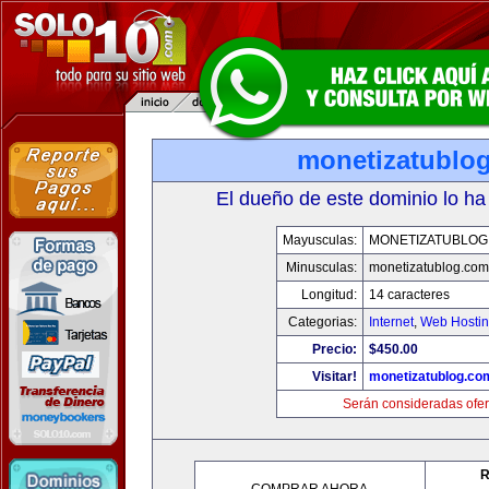
monetizatublo
El dueño de este dominio lo ha
Mayusculas:
MONETIZATUBLOG
Minusculas:
monetizatublog.com
Longitud:
14 caracteres
Categorias:
Internet
,
Web Hostin
Precio:
$450.00
Visitar!
monetizatublog.co
Serán consideradas ofer
R