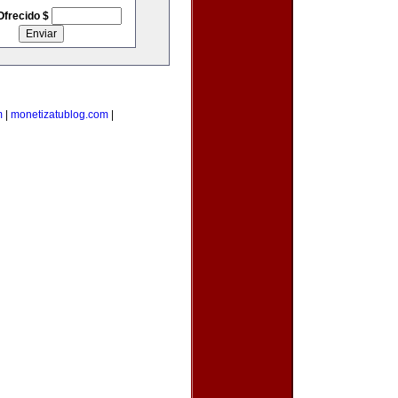
Ofrecido $
m
|
monetizatublog.com
|