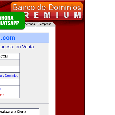
g.com
 puesto en Venta
.COM
g y Dominios
m
tas
ealizar una Oferta