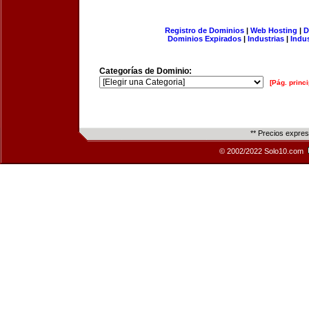
Registro de Dominios
|
Web Hosting
|
D
Dominios Expirados
|
Industrias
|
Indu
Categorías de Dominio:
[Pág. princi
** Precios expre
© 2002/2022 Solo10.com