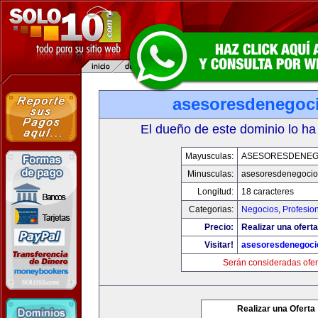
asesoresdenegoc
El dueño de este dominio lo ha
Mayusculas:
ASESORESDENEG
Minusculas:
asesoresdenegocio
Longitud:
18 caracteres
Categorias:
Negocios
,
Profesio
Precio:
Realizar una oferta
Visitar!
asesoresdenegoci
Serán consideradas ofer
Realizar una Oferta