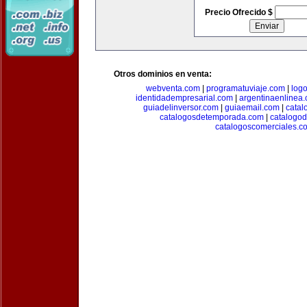
Precio Ofrecido $
Otros dominios en venta:
webventa.com
|
programatuviaje.com
|
log
identidadempresarial.com
|
argentinaenlinea
guiadelinversor.com
|
guiaemail.com
|
catal
catalogosdetemporada.com
|
catalogo
catalogoscomerciales.c