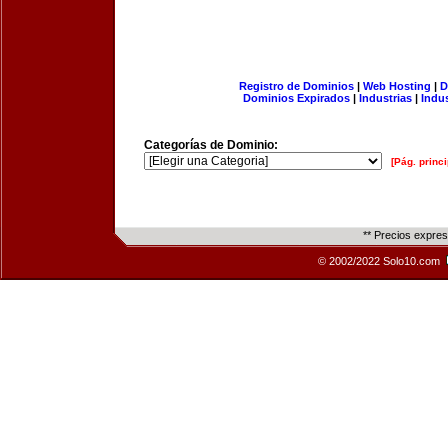
Registro de Dominios
|
Web Hosting
|
D
Dominios Expirados
|
Industrias
|
Indu
Categorías de Dominio:
[Pág. princi
** Precios expre
© 2002/2022 Solo10.com