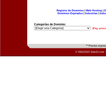
Registro de Dominios
|
Web Hosting
|
D
Dominios Expirados
|
Industrias
|
Indu
Categorías de Dominio:
[Pág. princi
** Precios expre
© 2002/2022 Solo10.com