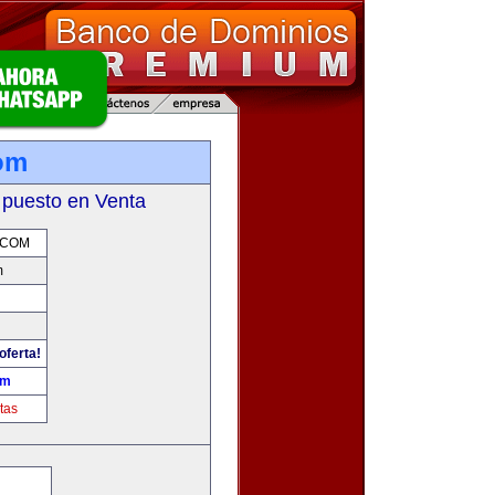
com
 puesto en Venta
.COM
m
oferta!
om
tas