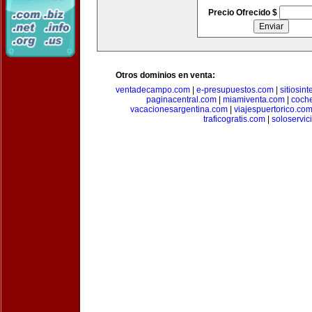
Precio Ofrecido $
Otros dominios en venta:
ventadecampo.com
|
e-presupuestos.com
|
sitiosin
paginacentral.com
|
miamiventa.com
|
coch
vacacionesargentina.com
|
viajespuertorico.co
traficogratis.com
|
soloservic