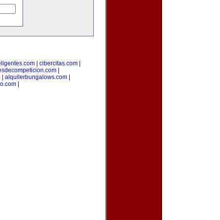
teligentes.com
|
cibercitas.com
|
esdecompeticion.com
|
m
|
alquilerbungalows.com
|
io.com
|