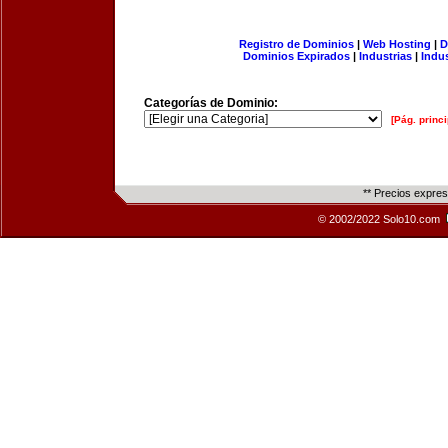
Registro de Dominios
|
Web Hosting
|
D
Dominios Expirados
|
Industrias
|
Indu
Categorías de Dominio:
[Pág. princi
** Precios expre
© 2002/2022 Solo10.com