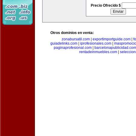
Precio Ofrecido $
Otros dominios en venta:
zonabursatil.com
|
exportimportguide.com
|
f
guiadelinks.com
|
iprofesionales.com
|
maspromoci
paginaprofesional.com
|
barcelonapublicidad.co
rentadeinmuebles.com
|
seleccio