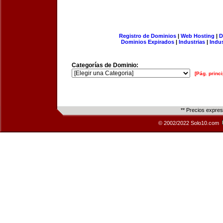
Registro de Dominios
|
Web Hosting
|
D
Dominios Expirados
|
Industrias
|
Indu
Categorías de Dominio:
[Pág. princi
** Precios expre
© 2002/2022 Solo10.com