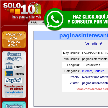
paginasinteresan
Vendido!
Mayusculas:
PAGINASINTERES
Minusculas:
paginasinteresant
Longitud:
19 caracteres
Categorias:
Internet
,
Portales
Precio:
Realizar una oferta
Visitar!
paginasinteresan
Serán consideradas ofer