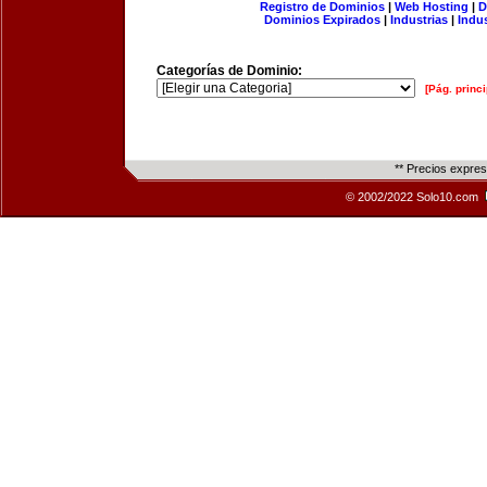
Registro de Dominios
|
Web Hosting
|
D
Dominios Expirados
|
Industrias
|
Indu
Categorías de Dominio:
[Pág. princi
** Precios expre
© 2002/2022 Solo10.com