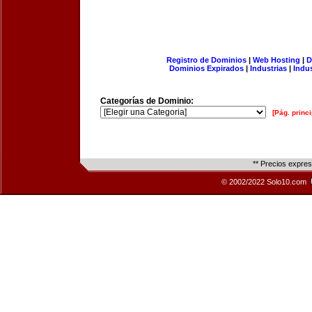
Registro de Dominios
|
Web Hosting
|
D
Dominios Expirados
|
Industrias
|
Indu
Categorías de Dominio:
[Pág. princi
** Precios expre
© 2002/2022 Solo10.com