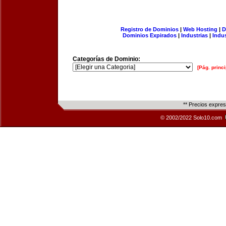
Registro de Dominios
|
Web Hosting
|
D
Dominios Expirados
|
Industrias
|
Indu
Categorías de Dominio:
[Pág. princi
** Precios expre
© 2002/2022 Solo10.com