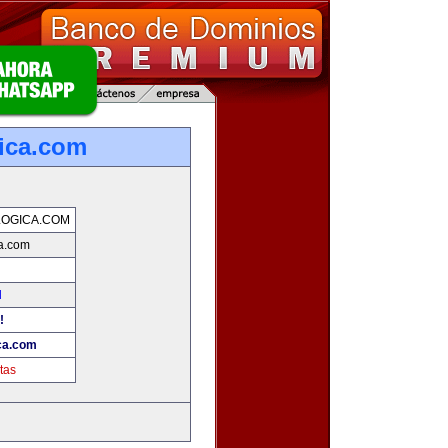
ica.com
OGICA.COM
a.com
d
!
ca.com
tas