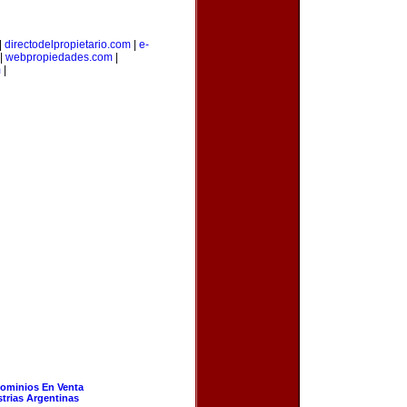
|
directodelpropietario.com
|
e-
|
webpropiedades.com
|
m
|
ominios En Venta
strias Argentinas