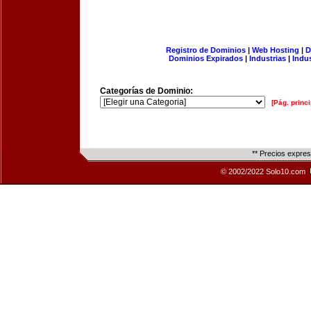
Registro de Dominios
|
Web Hosting
|
D
Dominios Expirados
|
Industrias
|
Indu
Categorías de Dominio:
[Pág. princi
** Precios expre
© 2002/2022 Solo10.com