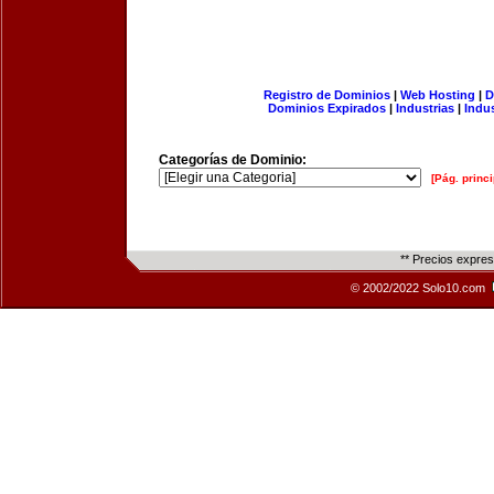
Registro de Dominios
|
Web Hosting
|
D
Dominios Expirados
|
Industrias
|
Indu
Categorías de Dominio:
[Pág. princi
** Precios expre
© 2002/2022 Solo10.com