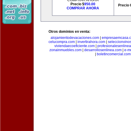
COMPRAR AHORA
Precio $
950.00
Precio 
COMPRAR AHORA
Otros dominios en venta:
alojamientodevacaciones.com
|
empresaemcasa.
celucompra.com
|
invertirahora.com
|
seleccionvino
viviendaecoeficiente.com
|
profesionalesenline
zonainmuebles.com
|
desarrollosenlinea.com
|
e-m
|
boletincomercial.com