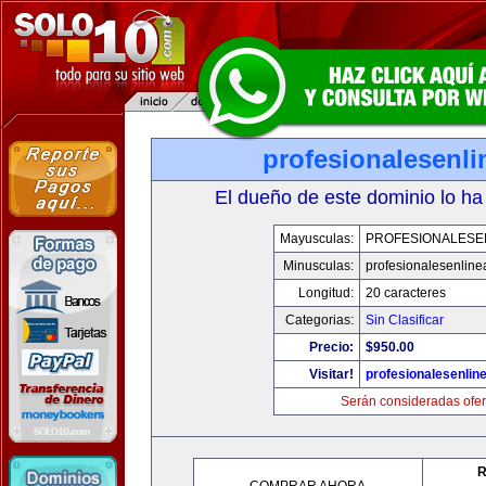
profesionalesenl
El dueño de este dominio lo ha
Mayusculas:
PROFESIONALESE
Minusculas:
profesionalesenlin
Longitud:
20 caracteres
Categorias:
Sin Clasificar
Precio:
$950.00
Visitar!
profesionalesenlin
Serán consideradas ofer
R