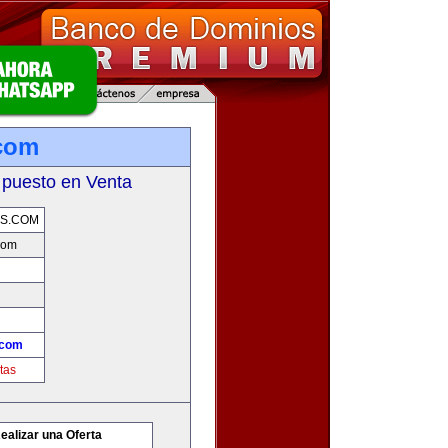
com
 puesto en Venta
S.COM
com
.com
tas
ealizar una Oferta