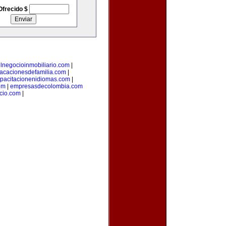
Ofrecido $
lnegocioinmobiliario.com
|
acacionesdefamilia.com
|
pacitacionenidiomas.com
|
om
|
empresasdecolombia.com
cio.com
|