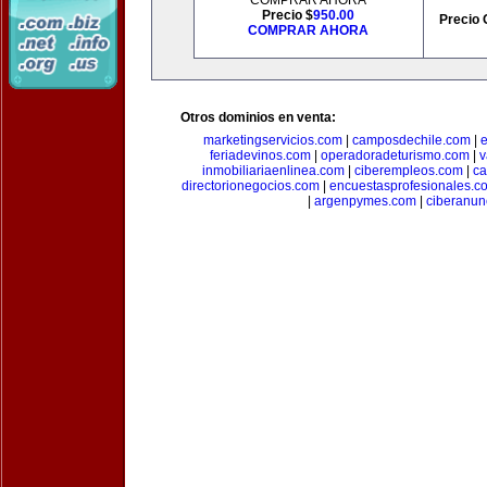
COMPRAR AHORA
Precio $
950.00
Precio 
COMPRAR AHORA
Otros dominios en venta:
marketingservicios.com
|
camposdechile.com
|
e
feriadevinos.com
|
operadoradeturismo.com
|
v
inmobiliariaenlinea.com
|
ciberempleos.com
|
ca
directorionegocios.com
|
encuestasprofesionales.c
|
argenpymes.com
|
ciberanun