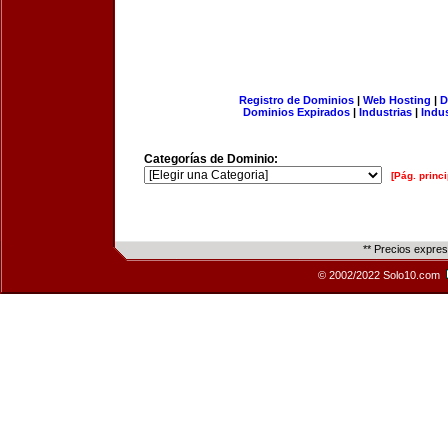
Registro de Dominios
|
Web Hosting
|
D
Dominios Expirados
|
Industrias
|
Indu
Categorías de Dominio:
[Pág. princi
** Precios expre
© 2002/2022 Solo10.com