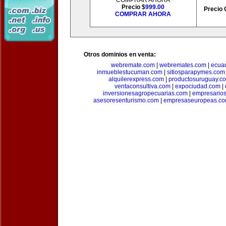
COMPRAR AHORA
Precio $
999.00
Precio 
COMPRAR AHORA
Otros dominios en venta:
webremate.com
|
webremates.com
|
ecuad
inmueblestucuman.com
|
sitiosparapymes.com
alquilerexpress.com
|
productosuruguay.c
ventaconsultiva.com
|
expociudad.com
|
inversionesagropecuarias.com
|
empresario
asesoresenturismo.com
|
empresaseuropeas.c