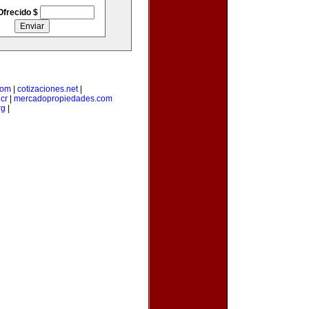
Ofrecido $
com
|
cotizaciones.net
|
cr
|
mercadopropiedades.com
rg
|