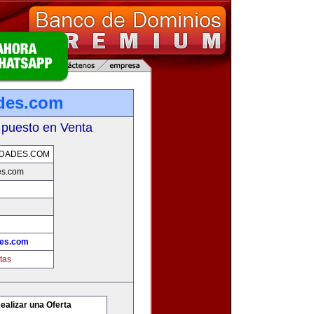
des.com
 puesto en Venta
DADES.COM
es.com
es.com
tas
ealizar una Oferta