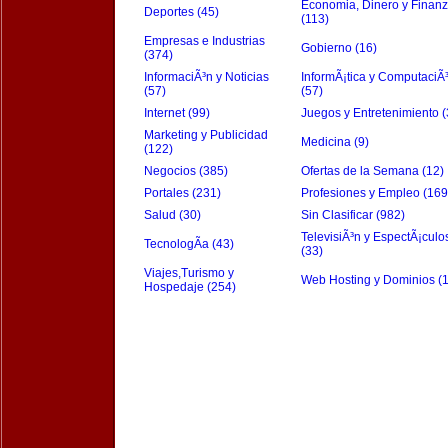
Economia, Dinero y Finan
Deportes (45)
(113)
Empresas e Industrias
Gobierno (16)
(374)
InformaciÃ³n y Noticias
InformÃ¡tica y ComputaciÃ
(57)
(57)
Internet (99)
Juegos y Entretenimiento (
Marketing y Publicidad
Medicina (9)
(122)
Negocios (385)
Ofertas de la Semana (12)
Portales (231)
Profesiones y Empleo (169
Salud (30)
Sin Clasificar (982)
TelevisiÃ³n y EspectÃ¡culo
TecnologÃ­a (43)
(33)
Viajes,Turismo y
Web Hosting y Dominios (
Hospedaje (254)